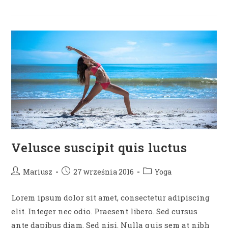
Litora
Torquent
Velusce suscipit quis luctus
Post
Post
Post
Mariusz
27 września 2016
Yoga
author:
published:
category:
Lorem ipsum dolor sit amet, consectetur adipiscing
elit. Integer nec odio. Praesent libero. Sed cursus
ante dapibus diam. Sed nisi. Nulla quis sem at nibh