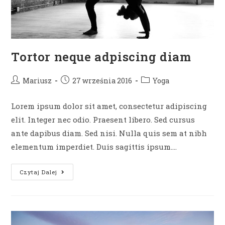
Tortor neque adpiscing diam
Post
Post
Post
Mariusz
27 września 2016
Yoga
author:
published:
category:
Lorem ipsum dolor sit amet, consectetur adipiscing
elit. Integer nec odio. Praesent libero. Sed cursus
ante dapibus diam. Sed nisi. Nulla quis sem at nibh
elementum imperdiet. Duis sagittis ipsum.…
Tortor
Czytaj Dalej
Neque
Adpiscing
Diam