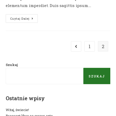
elementum imperdiet. Duis sagittis ipsum.…
Velusce
Czytaj Dalej
Suscipit
Quis
Luctus
1
2
Go to the previous pag
Szukaj
SZUKAJ
Ostatnie wpisy
Witaj, świecie!
Praesent libro se cursus ante