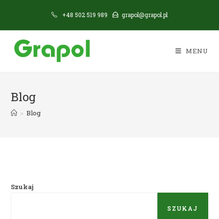
Skip
+48 502 519 989
grapol@grapol.pl
to
content
MENU
Blog
>
Blog
Szukaj
SZUKAJ