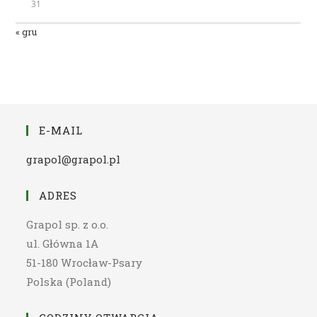
31
« gru
E-MAIL
grapol@grapol.pl
ADRES
Grapol sp. z o.o.
ul. Główna 1A
51-180 Wrocław-Psary
Polska (Poland)